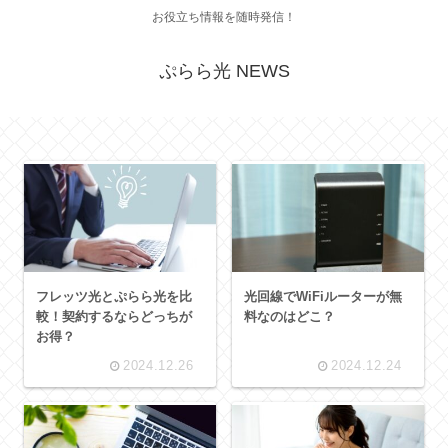
お役立ち情報を随時発信！
ぷらら光 NEWS
フレッツ光とぷらら光を比
光回線でWiFiルーターが無
較！契約するならどっちが
料なのはどこ？
お得？
2024.12.26
2024.12.24