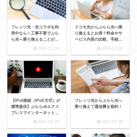
フレッツ光・光コラボを利
ドコモ光からぷらら光へ乗
用中なら！工事不要でぷら
り換えるとお得？料金やサ
ら光へ乗り換えることが可
ービス内容の比較、手続き
能
方法を解説
2024.12.08
2024.11.30
【IPv6接続（IPoE方式）が
フレッツ光からぷらら光へ
標準提供】ぷららv6エクス
乗り換えて通信費を節約！
プレスでインターネットが
より快適に！
2024.09.30
2024.09.28