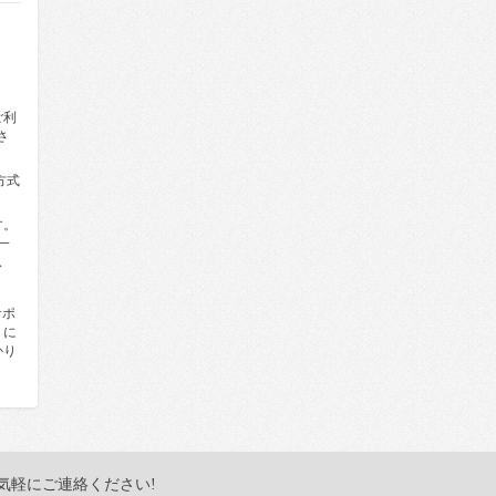
合
ま
ご利
さ
方式
す。
一
ス
サポ
）に
かり
気軽にご連絡ください!