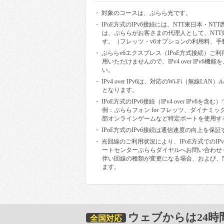
・ 対象のコースは、ぷらら光です。
・ IPoE方式のIPv6接続には、NTT東日本
は、ぷららがお客さまの代理人として、NTT
す。（フレッツ・v6オプションの利用料、
・ ぷららv6エクスプレス（IPoE方式接続）ご利用状
用いただけませんので、IPv4 over IP
い。
・ IPv4 over IPv6は、対応のWi-Fi（
となります。
・ IPoE方式のIPv6接続（IPv4 over 
例：ぷららフォン for フレッツ、ダイナミ
部オンラインゲームなど特定ポートを使用す
・ IPoE方式のIPv6接続は通信速度の向上を
・ 光回線のご利用状況により、IPoE方式での
ートセンターぷららダイヤルへお問い合わせ
伴い回線の種類が変更になる場合、および、
ます。
ウェブからは24時
全国対応