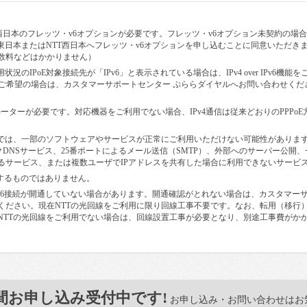
・NTT西日本のフレッツ・v6オプションが必要です。フレッツ・v6オプション未契約の場
東日本またはNTT西日本へフレッツ・v6オプションを申し込むことに同意いただき
手数料などはかかりません）
況のIPoE対象接続先が「IPv6」と表示されている場合は、IPv4 over IPv6機能を
v6機能をご希望の場合は、カスタマーサポートセンター ぷららダイヤルへお問い合わせくだ
無線LAN）ルーターが必要です。対応機器をご利用でない場合、IPv4通信は従来どおりのPPPoE
IPv6を含む）では、一部のソフトウェアやサービスが正常にご利用いただけない可能性がありま
ックDNSサービス、25番ポートによるメール送信（SMTP）、外部へのサーバー公開、
るサービス、または複数ユーザでIPアドレスを共有した場合に利用できないサービ
保証するものではありません。
IPv6接続が開通していない場合があります。開通確認がとれない場合は、カスタマー
ください。現在NTTの光回線をご利用に限り回線工事不要です。なお、転用（移行
NTTの光回線をご利用でない場合は、回線設置工事が必要となり、別途工事費がか
間お申し込み受付中です!
お申し込み・お問い合わせはお